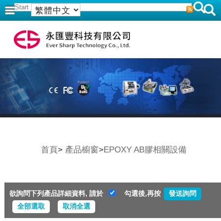
首頁
>
產品櫥窗
>
EPOXY AB膠相關設備
欲詢問下列產品詳細資料, 請於
勾選後,再按
全部選取
取消全選