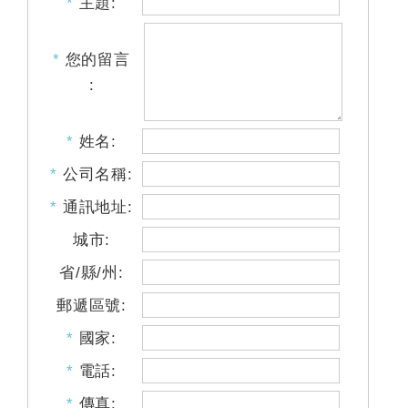
*
主題:
*
您的留言
:
*
姓名:
*
公司名稱:
*
通訊地址:
城市:
省/縣/州:
郵遞區號:
*
國家:
*
電話:
*
傳真: