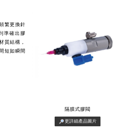
頻繁更換針
到準確出膠
材質結構，
間短如瞬間
隔膜式膠閥
更詳細產品圖片