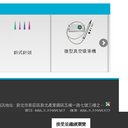
微型真空吸筆機
斜式針頭
小
通訊地址:
新北市新莊區新北產業園區五權一路七號三樓之ㄧ
電話: 886-2-22995367 傳真: 886-2-22995372
Email:
sales@eversharp.com.tw
pyright © 2026
永匯豐科技有限公司
All rights reserved.
-
隱私權政策
接受並繼續瀏覽