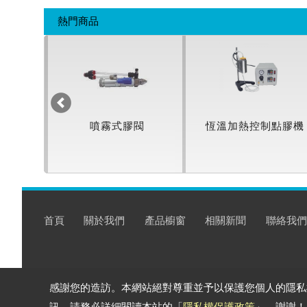
熱門商品
點膠機
噴霧式膠閥
恆溫加熱控制點膠機
首頁
關於我們
產品櫥窗
相關新聞
聯絡我們
感謝您的造訪。本網站絕對尊重並予以保護您個人的隱私
訊，請務必詳細閱讀本站的「
隱私權保護政策
」。謝謝！