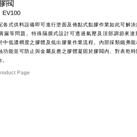
膠閥
EV100
配各式供料設備即可進行塗面及佈點式點膠作業如此可解決
滴漏等問題。特殊隔膜式設計可透過氣壓及頂部調節來達
於中低濃稠度之膠體及低出膠量作業流程。內部採類鐵弗龍
蝕功能並可防止與金屬反應之膠體凝固於膠閥內、對表乾時
合。
Product Page