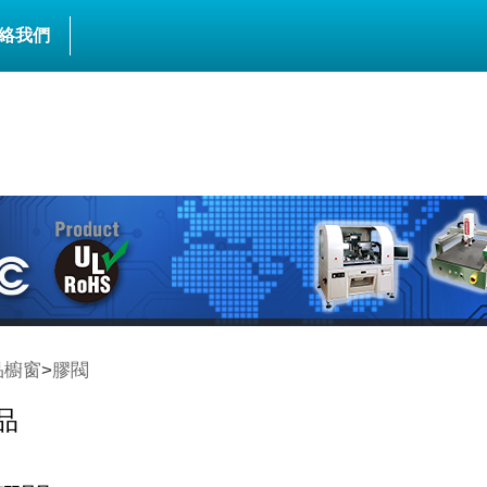
絡我們
品櫥窗
>
膠閥
品