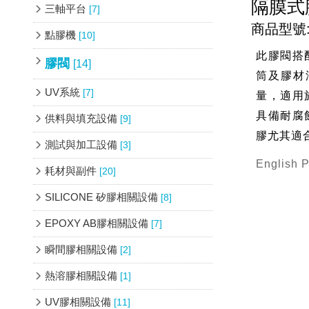
隔膜式
三軸平台
[7]
商品型號: 
點膠機
[10]
此膠閥搭
膠閥
[14]
筒及膠材
UV系統
[7]
量，適用
具備耐腐
供料與填充設備
[9]
膠尤其適
測試與加工設備
[3]
English 
耗材與副件
[20]
SILICONE 矽膠相關設備
[8]
EPOXY AB膠相關設備
[7]
瞬間膠相關設備
[2]
熱溶膠相關設備
[1]
UV膠相關設備
[11]