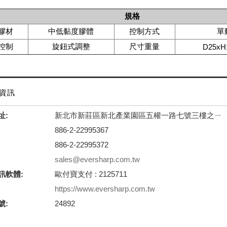
規格
膠材
中低黏度膠體
控制方式
單
控制
旋鈕式調整
尺寸重量
D25xH
資訊
址:
新北市新莊區新北產業園區五權一路七號三樓之ㄧ
886-2-22995367
886-2-22995372
sales@eversharp.com.tw
訊軟體:
歐付寶支付 : 2125711
https://www.eversharp.com.tw
號:
24892