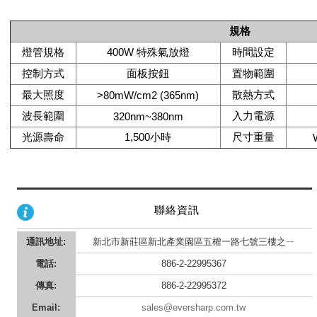
規格
燈管規格
400W 特殊氣放燈
時間設定
控制方式
面板按鈕
置物範圍
最大照度
散熱方式
>80mW/cm2 (365nm)
波長範圍
入力電源
320nm~380nm
光源壽命
1,500小時
尺寸重量
聯絡資訊
通訊地址:
新北市新莊區新北產業園區五權一路七號三樓之ㄧ
電話:
886-2-22995367
傳真:
886-2-22995372
Email:
sales@eversharp.com.tw