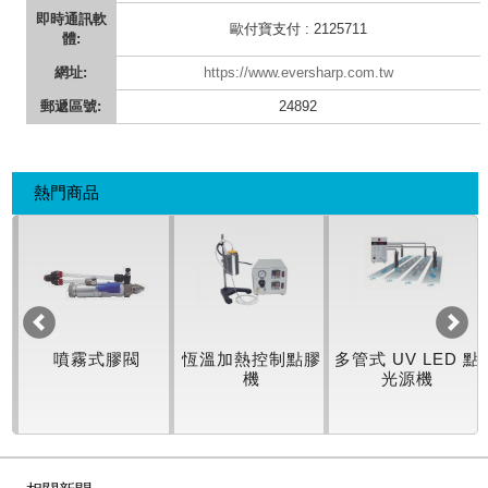
即時通訊軟
歐付寶支付 : 2125711
體:
網址:
https://www.eversharp.com.tw
郵遞區號:
24892
熱門商品
機
噴霧式膠閥
恆溫加熱控制點膠
多管式 UV LED 點
機
光源機