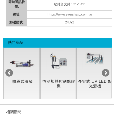
即時通訊軟
歐付寶支付 : 2125711
體:
網址:
https://www.eversharp.com.tw
郵遞區號:
24892
熱門商品
機
噴霧式膠閥
恆溫加熱控制點膠
多管式 UV LED 點
機
光源機
相關新聞