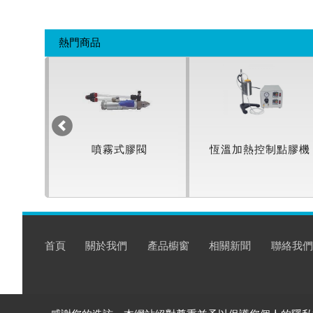
熱門商品
點膠機
噴霧式膠閥
恆溫加熱控制點膠機
首頁
關於我們
產品櫥窗
相關新聞
聯絡我們