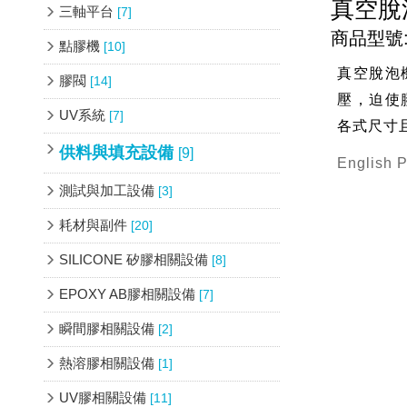
真空脫
三軸平台
[7]
商品型號: 
點膠機
[10]
真空脫泡
膠閥
[14]
壓，迫使
UV系統
[7]
各式尺寸
供料與填充設備
[9]
English 
測試與加工設備
[3]
耗材與副件
[20]
SILICONE 矽膠相關設備
[8]
EPOXY AB膠相關設備
[7]
瞬間膠相關設備
[2]
熱溶膠相關設備
[1]
UV膠相關設備
[11]