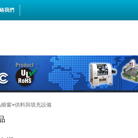
絡我們
品櫥窗
>
供料與填充設備
品