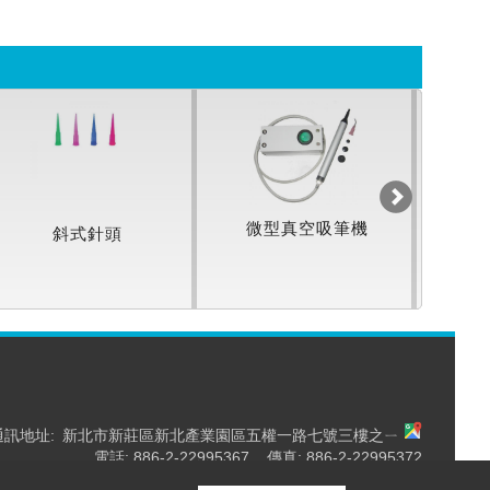
微型真空吸筆機
斜式針頭
小
通訊地址:
新北市新莊區新北產業園區五權一路七號三樓之ㄧ
電話: 886-2-22995367 傳真: 886-2-22995372
Email:
sales@eversharp.com.tw