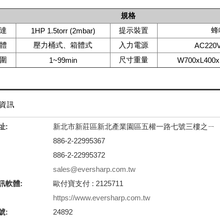
規格
達
提示裝置
蜂
1HP 1.5torr (2mbar)
體
壓力桶式、箱體式
入力電源
AC220
圍
尺寸重量
1~99min
W700xL400
資訊
址:
新北市新莊區新北產業園區五權一路七號三樓之ㄧ
886-2-22995367
886-2-22995372
sales@eversharp.com.tw
訊軟體:
歐付寶支付 : 2125711
https://www.eversharp.com.tw
號:
24892