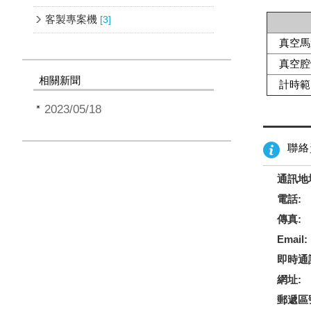
客製專案機
[3]
真空馬
真空腔
相關新聞
計時範
2023/05/18
聯絡
通訊地
電話:
傳真:
Email:
即時通
網址:
郵遞區