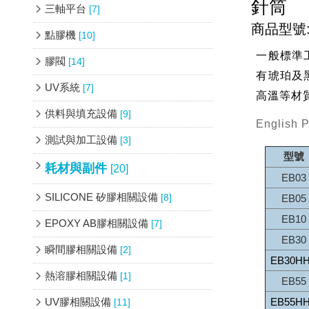
針筒
三軸平台
[7]
商品型號:
點膠機
[10]
一般標準工
膠閥
[14]
有琥珀及
UV系統
[7]
高溫等材
供料與填充設備
[9]
English 
測試與加工設備
[3]
型號
耗材與副件
[20]
EB03
SILICONE 矽膠相關設備
[8]
EB05
EB10
EPOXY AB膠相關設備
[7]
EB30
瞬間膠相關設備
[2]
EB30H
熱溶膠相關設備
[1]
EB55
UV膠相關設備
EB55H
[11]