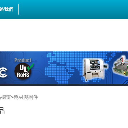
絡我們
品櫥窗
>
耗材與副件
品