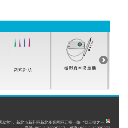
微型真空吸筆機
斜式針頭
小
通訊地址:
新北市新莊區新北產業園區五權一路七號三樓之ㄧ