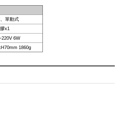
式、單動式
膠x1
~220V 6W
xH70mm 1860g