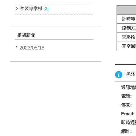
客製專案機
[3]
計時範
控制方
相關新聞
空壓輸
真空回
2023/05/18
聯絡
通訊地
電話:
傳真:
Email:
即時通
網址: