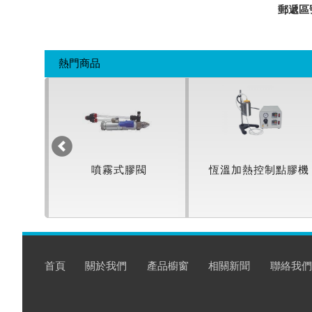
郵遞區
熱門商品
點膠機
噴霧式膠閥
恆溫加熱控制點膠機
首頁
關於我們
產品櫥窗
相關新聞
聯絡我們