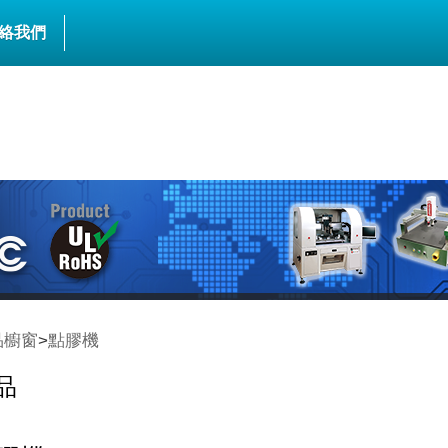
絡我們
品櫥窗
>
點膠機
品