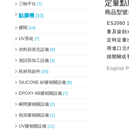
定量點
三軸平台
[7]
商品型號: 
點膠機
[10]
ES20
膠閥
[14]
量及旋鈕
UV系統
[7]
定時定量
用進口元
供料與填充設備
[9]
踏開關或
測試與加工設備
[3]
English 
耗材與副件
[20]
SILICONE 矽膠相關設備
[8]
EPOXY AB膠相關設備
[7]
瞬間膠相關設備
[2]
熱溶膠相關設備
[1]
UV膠相關設備
[11]