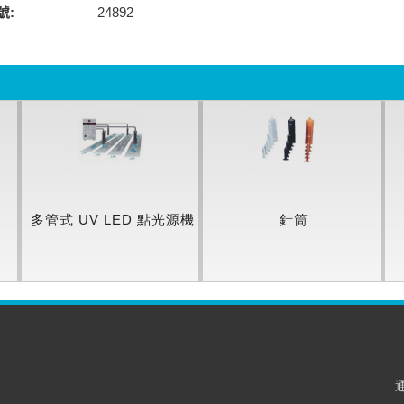
號:
24892
多管式 UV LED 點光源機
針筒