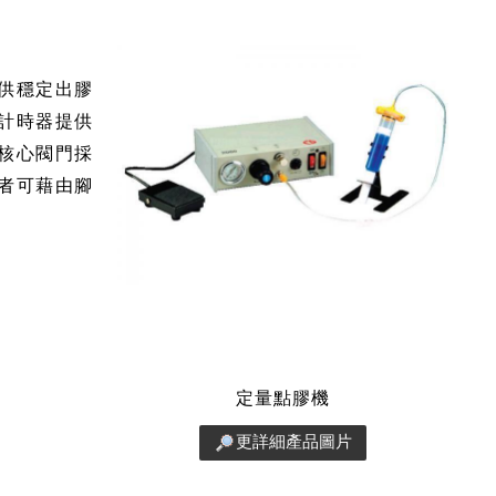
提供穩定出膠
計時器提供
核心閥門採
者可藉由腳
定量點膠機
更詳細產品圖片