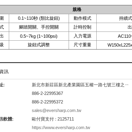
規格
圍
0.1~110秒 (類比旋鈕)
動作模式
持續
式
腳踏開關、手控開關
計時控制
出
出
入力電源
0.5~7kg (1~100psi)
AC110
吸
旋鈕式調整
尺寸重量
W150xL225
資訊
址:
新北市新莊區新北產業園區五權一路七號三樓之ㄧ
886-2-22995367
886-2-22995372
sales@eversharp.com.tw
訊軟體:
歐付寶支付 : 2125711
https://www.eversharp.com.tw