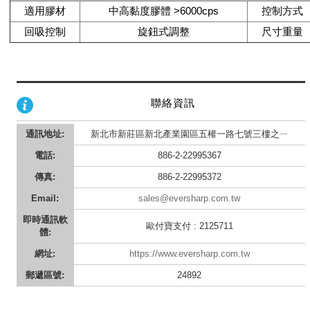
適用膠材
中高黏度膠體 >6000cps
控制方式
回吸控制
旋鈕式調整
尺寸重量
聯絡資訊
通訊地址:
新北市新莊區新北產業園區五權一路七號三樓之ㄧ
電話:
886-2-22995367
傳真:
886-2-22995372
Email:
sales@eversharp.com.tw
即時通訊軟
歐付寶支付 : 2125711
體:
網址:
https://www.eversharp.com.tw
郵遞區號:
24892