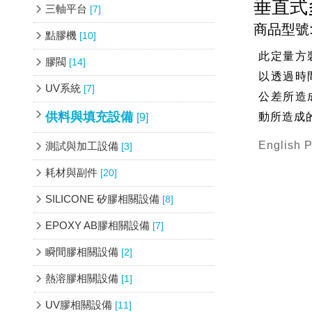
垂直式
三軸平台
[7]
商品型號: 
點膠機
[10]
此定量方
膠閥
[14]
以透過時
UV系統
[7]
公差所造
供料與填充設備
動所造成的
[9]
English 
測試與加工設備
[3]
耗材與副件
[20]
SILICONE 矽膠相關設備
[8]
EPOXY AB膠相關設備
[7]
瞬間膠相關設備
[2]
熱溶膠相關設備
[1]
UV膠相關設備
[11]