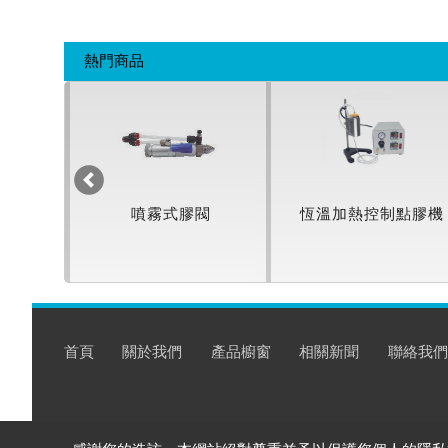
熱門商品
點膠機
噴霧式膠閥
恆溫加熱控制點膠機
首頁
關於我們
產品櫥窗
相關新聞
聯絡我們