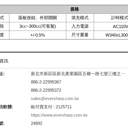
規格
式
面板按鈕、外部開關
填充模式
計時模
筒
3cc~300cc(可客製)
入力電源
AC110V
度
尺寸重量
+/-0.5%
W340xL300
資訊
址:
新北市新莊區新北產業園區五權一路七號三樓之ㄧ
886-2-22995367
886-2-22995372
sales@eversharp.com.tw
訊軟體:
歐付寶支付 : 2125711
https://www.eversharp.com.tw
號:
24892