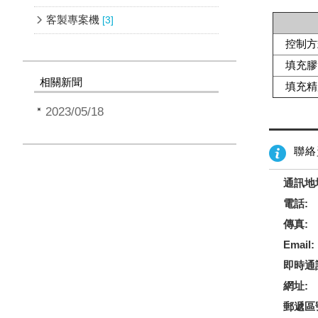
客製專案機
[3]
控制方
填充膠
相關新聞
填充精
2023/05/18
聯絡
通訊地
電話:
傳真:
Email:
即時通
網址:
郵遞區