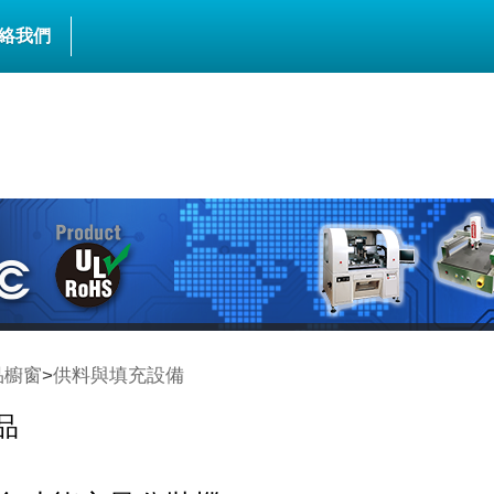
絡我們
品櫥窗
>
供料與填充設備
品