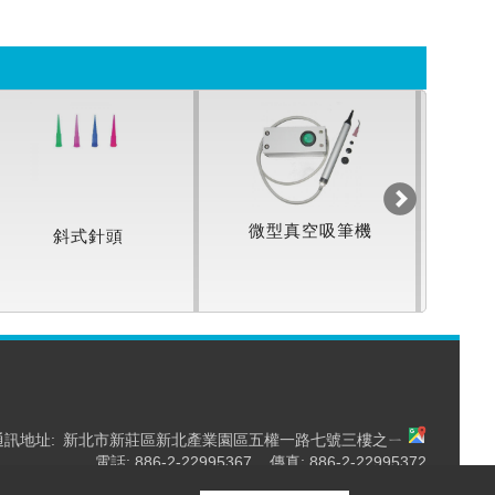
微型真空吸筆機
斜式針頭
小
通訊地址:
新北市新莊區新北產業園區五權一路七號三樓之ㄧ
電話: 886-2-22995367 傳真: 886-2-22995372
Email:
sales@eversharp.com.tw