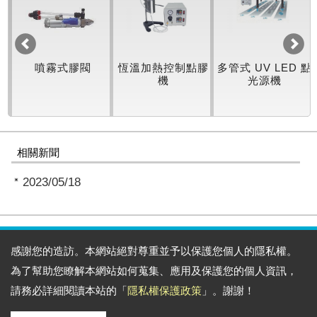
機
噴霧式膠閥
恆溫加熱控制點膠
多管式 UV LED 點
機
光源機
相關新聞
2023/05/18
感謝您的造訪。本網站絕對尊重並予以保護您個人的隱私權。
通訊地址:
新北市新莊區新北產業園區五權一路七號三樓之ㄧ
為了幫助您瞭解本網站如何蒐集、應用及保護您的個人資訊，
電話: 886-2-22995367 傳真: 886-2-22995372
請務必詳細閱讀本站的「
隱私權保護政策
」。謝謝！
Email:
sales@eversharp.com.tw
Copyright © 2026
永匯豐科技有限公司
All rights reserved.
-
隱私權政策